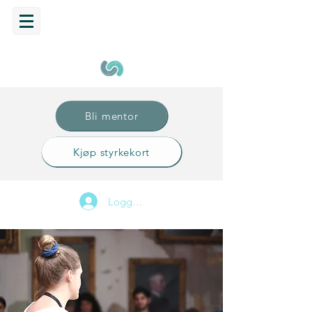
Bli mentor
Kjøp styrkekort
Logg inn