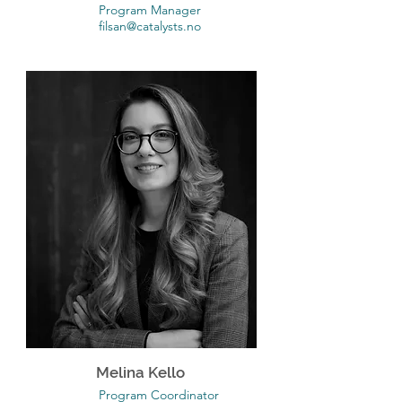
Program Manager
filsan@catalysts.no
Melina Kello
Program Coordinator