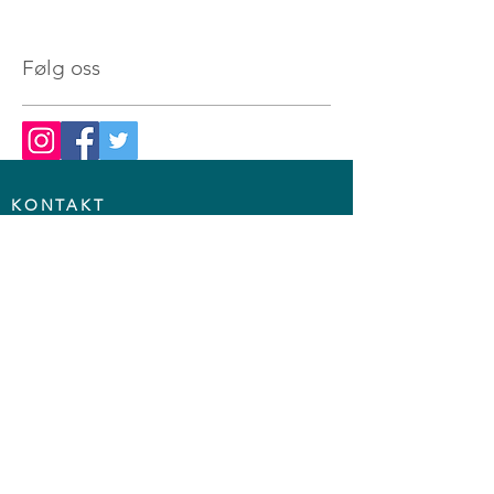
Følg oss
KONTAKT
TLF:
90 13 39 27
info@catalysts.no
Øvre Slottsgate 3, 0157 Oslo
MENTORING
Ungdomsprogram
Styrket til Arbied
Gruppementoring