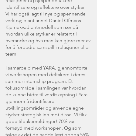
relasjoner og hjelper deltakere 
identifisere og reflektere over styrker. 
Vi har også lagt til nye og spennende 
verktøy; blant annet Daniel Ofmans 
Kjernekvadrantmodell som ser på 
hvordan ulike styrker er relatert til 
hverandre og hva man kan gjøre mer av 
for å forbedre samspill i relasjoner eller 
team.
I samarbeid med YARA, gjennomførte 
vi workshopen med deltakere i deres 
summer internship program. Et 
fokusområde i samlingen var hvordan 
de kunne bidra til verdiskapning i Yara 
gjennom å identifisere 
utviklingsområder og anvende egne 
styrker strategisk inn mot disse. Vi fikk 
gode tilbakemeldinger! 70% var 
fornøyd med workshopen. Og som 
følge av det de hadde lært oppga 55% 